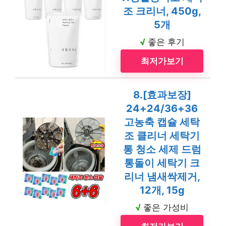
조 크리너, 450g,
5개
√
좋은 후기
최저가보기
8.[효과보장]
24+24/36+36
고농축 캡슐 세탁
조 클리너 세탁기
통 청소 세제 드럼
통돌이 세탁기 크
리너 냄새싹제거,
12개, 15g
√
좋은 가성비