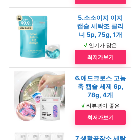
5.소소이지 이지
캡슐 세탁조 클리
너 5p, 75g, 1개
√
인기가 많은
최저가보기
6.애드크로스 고농
축 캡슐 세제 6p,
78g, 4개
√
리뷰평이 좋은
최저가보기
7.생활공작소 세탁