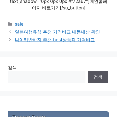
text_shadow=”0px 0px 0px #f72a67″]메인홈페
이지 바로가기[/su_button]
Categories
sale
일본여행유심 추천 가격비교 내돈내산 확인
나이키반바지 추천 best상품과 가격비교
검색
검색